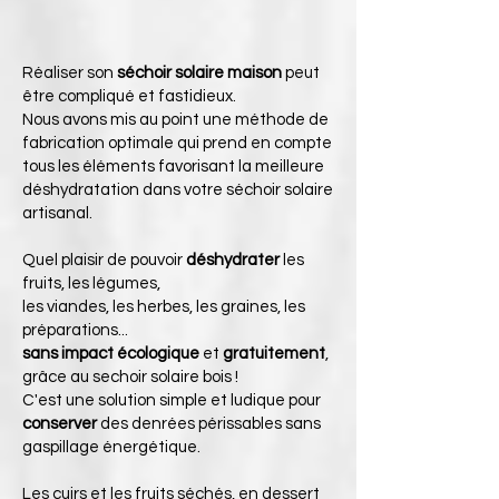
Réaliser son
séchoir solaire maison
peut
être compliqué et fastidieux.
Nous avons mis au point une méthode de
fabrication optimale qui prend en compte
tous les éléments favorisant la meilleure
déshydratation dans votre séchoir solaire
artisanal.
Quel plaisir de pouvoir
déshydrater
les
fruits, les légumes,
les viandes, les herbes, les graines, les
préparations...
sans impact écologique
et
gratuitement
,
grâce au sechoir solaire bois !
​C'est une solution simple et ludique pour
conserver
des denrées périssables sans
gaspillage énergétique.
Les cuirs et les fruits séchés, en dessert